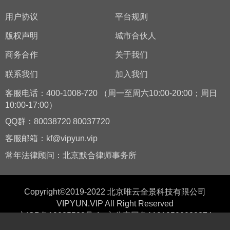
用户协议
平台规则
版权声明
城市合伙人
商务合作
关于我们
联系我们
加入我们
客服电话：400-1008-720 （周一至周六10:00-20:00；周日
10:00-17:00）
QQ群：80038720 80037720
客服邮箱：kf@vipyun.vip
常年法律顾问：北京默合律师事务所
Copyright©2019-2022 北京唯云全景科技有限公司
VIPYUN.VIP All Right Reserved
京ICP备19025582号-1
京公安网备11010502038374
增值电信业务经营许可证：京B2-20202807