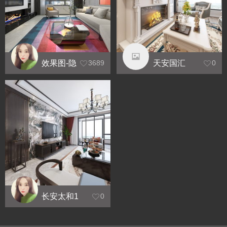
效果图-隐
天安国汇
3689
0
蔽工程-完
工实景 葛
洲坝北京
中国府
长安太和1
0
号楼