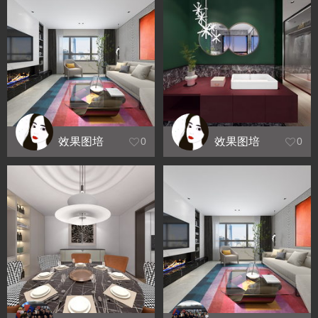
效果图培
效果图培
0
0
训_凤凰大
训_金色港
厦
湾