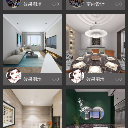
效果图培
室内设计
0
0
训_凤凰大
培训机构_
厦
国光大厦
效果图培
效果图培
0
0
训_结业设
训_VR合
计
影