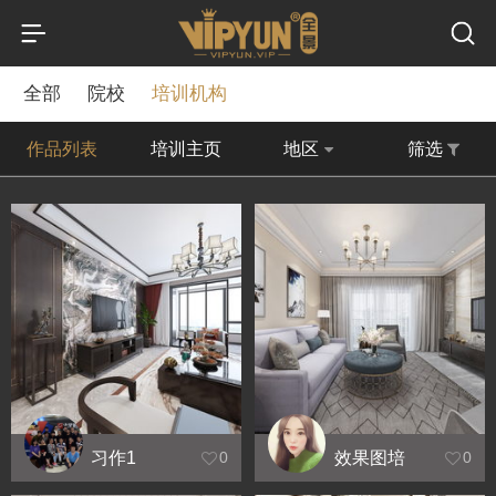
全部
院校
培训机构
作品列表
培训主页
地区
筛选
习作1
效果图培
0
0
训-轻奢