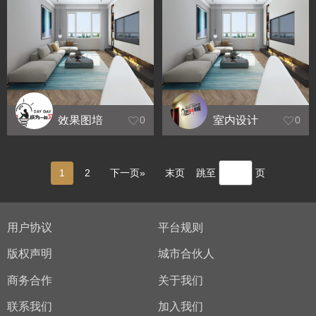
效果图培
室内设计
0
0
训_习作
培训机构
_VR合影
1
2
下一页»
末页
跳至
页
用户协议
平台规则
版权声明
城市合伙人
商务合作
关于我们
联系我们
加入我们