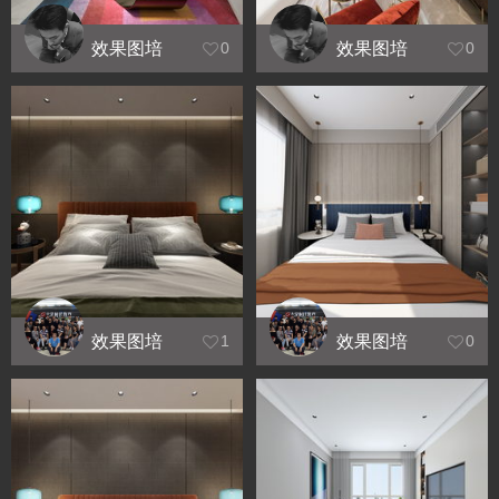
效果图培
效果图培
0
0
训_华立天
训_中天阳
地豪园
光美地
效果图培
效果图培
1
0
训_同创奥
训_威尼斯
韵
印象