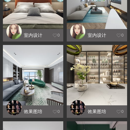
室内设计
室内设计
0
0
培训机构_
培训机构_
龙湖水晶
青麓雅园
郦城
效果图培
效果图培
0
0
训_奥林匹
训_华宇金
克花园
沙港湾