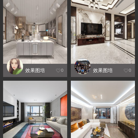
效果图培
效果图培
0
0
训_服装
训_习作
店-习作