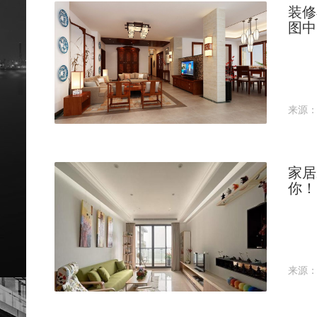
装修
图中
来源
家居
你！
来源