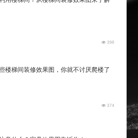
398
些楼梯间装修效果图，你就不讨厌爬楼了
374