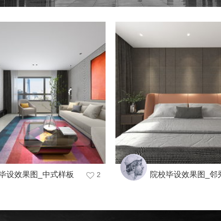
毕设效果图_中式样板
院校毕设效果图_邻
2
间
城