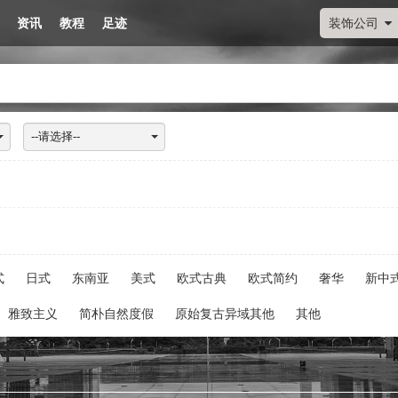
资讯
教程
足迹
装饰公司
--请选择--
式
日式
东南亚
美式
欧式古典
欧式简约
奢华
新中
雅致主义
简朴自然度假
原始复古异域其他
其他