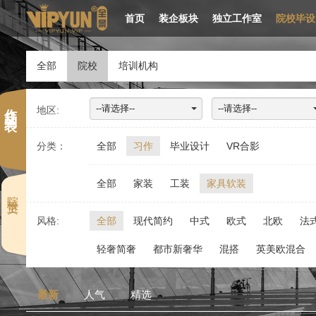
首页
装企板块
独立工作室
院校毕设
全部
院校
培训机构
作 品 列 表
--请选择--
--请选择--
地区:
分类：
全部
习作
毕业设计
VR合影
全部
家装
工装
家具软装
院 校 主 页
风格:
全部
现代简约
中式
欧式
北欧
法
轻奢简奢
都市新奢华
混搭
英美欧混合
最新
人气
精选