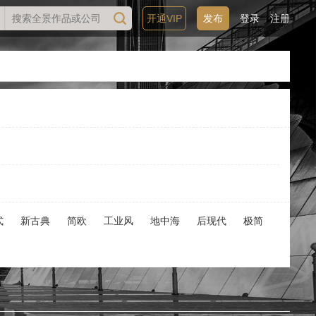
开通VIP
发布
登录
注册
式
新古典
简欧
工业风
地中海
后现代
极简