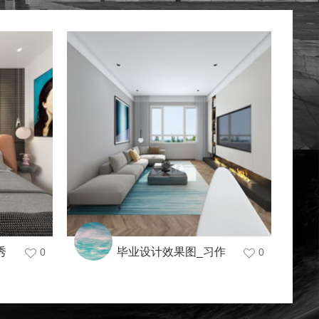
秀
毕业设计效果图_习作
0
0